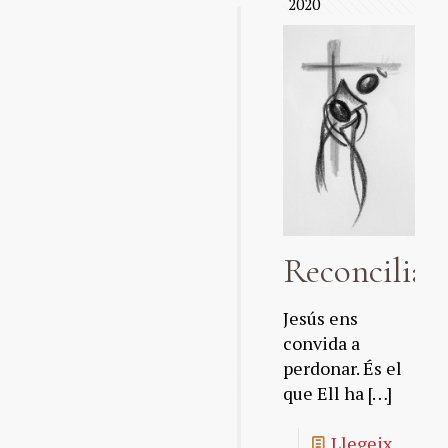
2020
Reconciliac
Jesús ens
convida a
perdonar. És el
que Ell ha
[…]
Llegeix