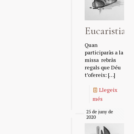
Eucaristia
Quan
participaràs a la
missa rebràs
regals que Déu
t’ofereix:
[…]
Llegeix
més
25 de juny de
2020