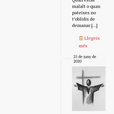
malalt o quan
pateixes no
t’oblidis de
demanar
[…]
Llegeix
més
25 de juny de
2020