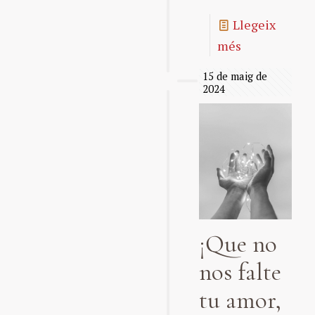
Llegeix
més
15 de maig de
2024
¡Que no
nos falte
tu amor,