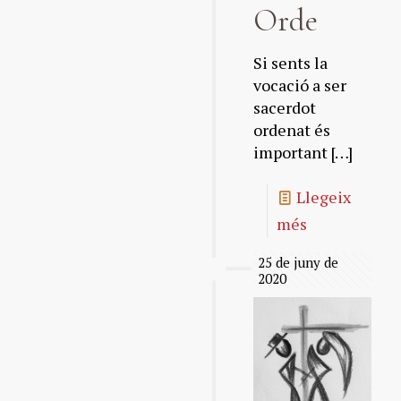
Orde
Si sents la
vocació a ser
sacerdot
ordenat és
important
[…]
Llegeix
més
25 de juny de
2020