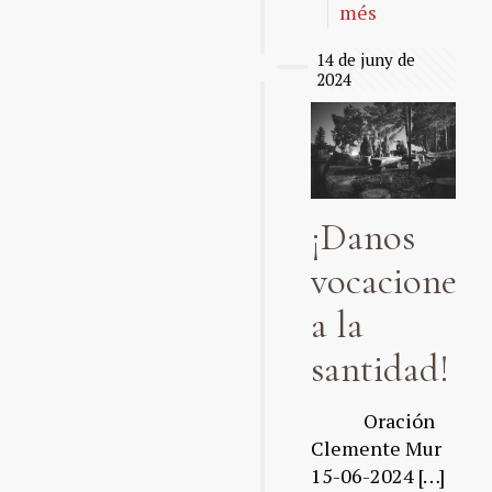
més
14 de juny de
2024
¡Danos
vocaciones
a la
santidad!
Oración
Clemente Mur
15-06-2024
[…]