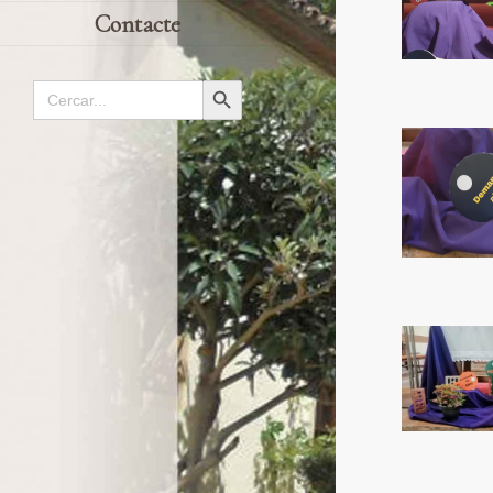
Contacte
Search
Search Button
for: