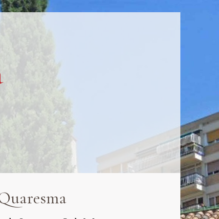
a
 Quaresma