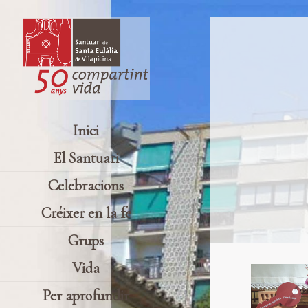
Inici
El Santuari
Celebracions
Créixer en la fe
Grups
Vida
Per aprofundir