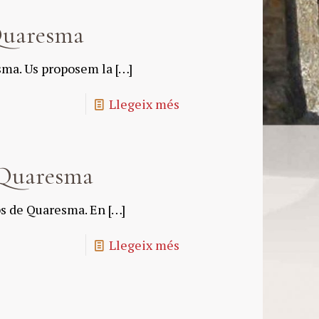
Quaresma
sma. Us proposem la
[…]
Llegeix més
 Quaresma
ps de Quaresma. En
[…]
Llegeix més