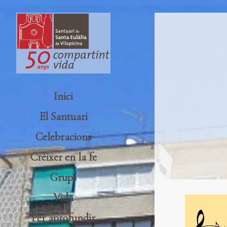
Inici
El Santuari
Celebracions
Créixer en la fe
Grups
Vida
Per aprofundir