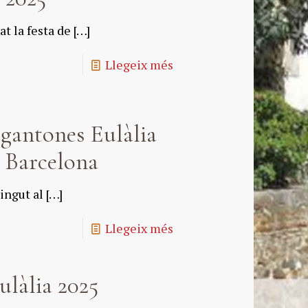
t la festa de
[…]
Llegeix més
egantones Eulàlia
e Barcelona
ingut al
[…]
Llegeix més
ulàlia 2025