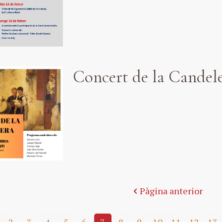
Concert de la Candel
Pàgina anterior
2
3
4
5
6
7
8
9
10
11
12
13