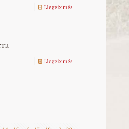
Llegeix més
era
Llegeix més
14
15
16
17
18
19
20