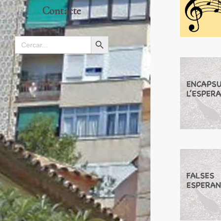
Contacte
Search
Search Button
for: