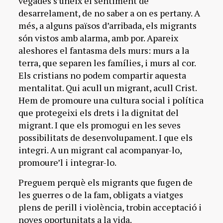
vegades s’uneix el sentiment de
desarrelament, de no saber a on es pertany. A
més, a alguns països d’arribada, els migrants
són vistos amb alarma, amb por. Apareix
aleshores el fantasma dels murs: murs a la
terra, que separen les famílies, i murs al cor.
Els cristians no podem compartir aquesta
mentalitat. Qui acull un migrant, acull Crist.
Hem de promoure una cultura social i política
que protegeixi els drets i la dignitat del
migrant. I que els promogui en les seves
possibilitats de desenvolupament. I que els
integri. A un migrant cal acompanyar-lo,
promoure’l i integrar-lo.
Preguem perquè els migrants que fugen de
les guerres o de la fam, obligats a viatges
plens de perill i violència, trobin acceptació i
noves oportunitats a la vida.