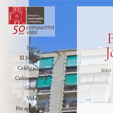
E
J
Inici
El Santuari
Celebracions
Inici
Créixer en la fe
Grups
Vida
Per aprofundir