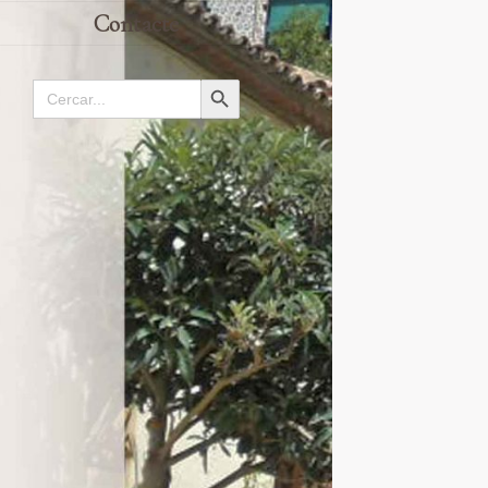
Contacte
Search
Search Button
for: