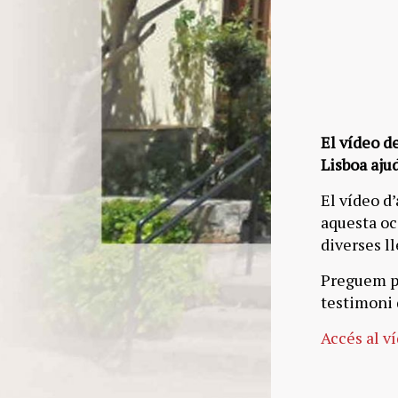
El vídeo d
Lisboa aju
El vídeo d’
aquesta oc
diverses l
Preguem pe
testimoni 
Accés al v