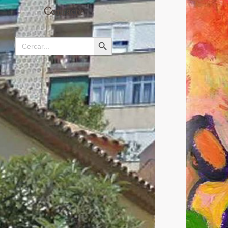
Contacte
Search
Search Button
for: