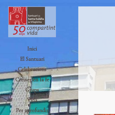
Inici
El Santuari
Celebracions
Créixer en la fe
Grups
Vida
Per aprofundir