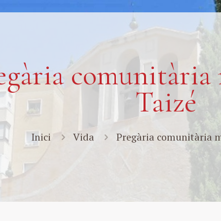
egària comunitària 
Taizé
Inici
Vida
Pregària comunitària m