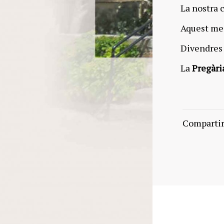
La nostra 
Aquest me
Divendres 
La
Pregàri
Comparti