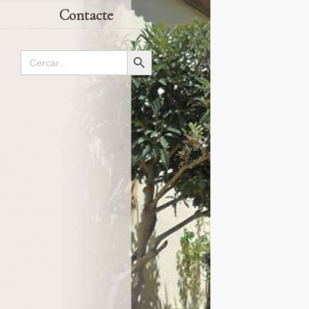
Contacte
Search
Search Button
for: