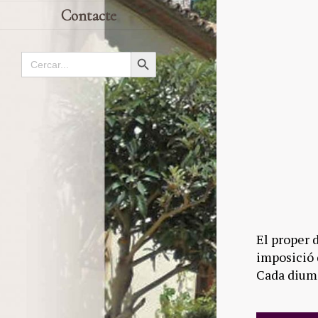
Contacte
Search
Search Button
for:
El proper 
imposició 
Cada diume