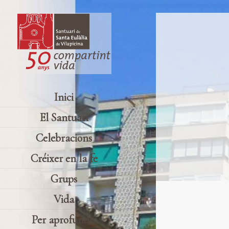
Inici
El Santuari
Celebracions
Créixer en la fe
Grups
Vida
Per aprofundir